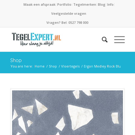
Maak een afspraak
Portfolio
Tegelmerken
Blog
Info
Veelgestelde vragen
Vragen? Bel: 0527 798 000
Shop
You are here:
Home
/
Shop
/
Vloertegels
/
Ergon Medley Rock Blu