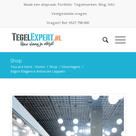
Maak een afspraak
Portfolio
Tegelmerken
Blog
Info
Veelgestelde vragen
Vragen? Bel: 0527 798 000
Shop
You are here:
Home
/
Shop
/
Vloertegels
/
Ergon Elegance Antracite Lappato