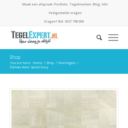
Maak een afspraak
Portfolio
Tegelmerken
Blog
Info
Veelgestelde vragen
Vragen? Bel: 0527 798 000
Shop
You are here:
Home
/
Shop
/
Vloertegels
/
Edimax Astor Sands Ivory