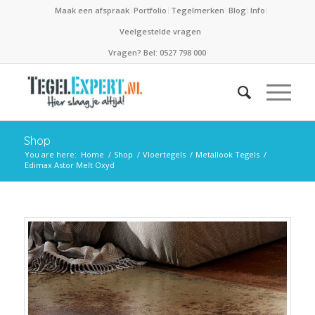
Maak een afspraak
Portfolio
Tegelmerken
Blog
Info
Veelgestelde vragen
Vragen? Bel: 0527 798 000
Shop
You are here:
Home
/
Shop
/
Vloertegels
/
Metallook Tegels
/
Edimax Astor Melt Oxyd