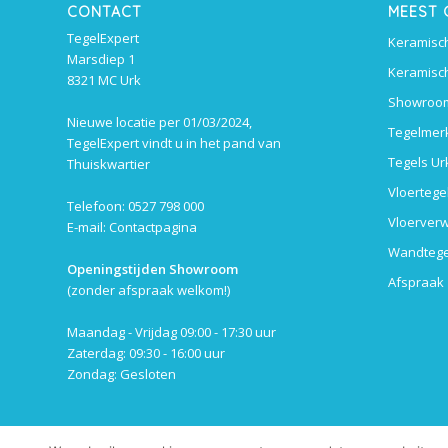
CONTACT
MEEST
TegelExpert
Keramisch
Marsdiep 1
Keramisch
8321 MC Urk
Showroom
Nieuwe locatie per 01/03/2024,
Tegelmer
TegelExpert vindt u in het pand van
Tegels Ur
Thuiskwartier
Vloertege
Telefoon: 0527 798 000
Vloerverw
E-mail:
Contactpagina
Wandtege
Openingstijden Showroom
Afspraak
(zonder afspraak welkom!)
Maandag - Vrijdag 09:00 - 17:30 uur
Zaterdag: 09:30 - 16:00 uur
Zondag: Gesloten