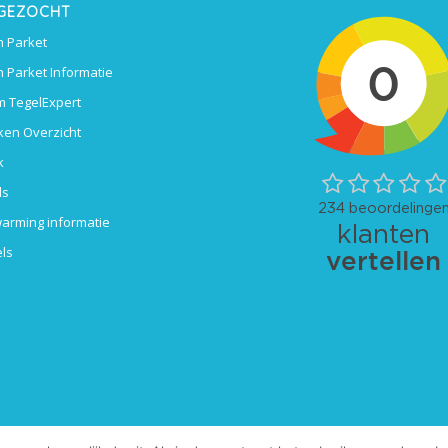
 GEZOCHT
 Parket
 Parket Informatie
 TegelExpert
ken Overzicht
k
ls
arming informatie
ls