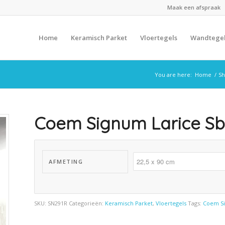
Maak een afspraak
Home
Keramisch Parket
Vloertegels
Wandtege
You are here:
Home
/
S
Coem Signum Larice Sb
AFMETING
SKU:
SN291R
Categorieën:
Keramisch Parket
,
Vloertegels
Tags:
Coem S