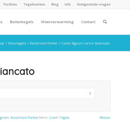
Portfolio
Tegelmerken
Blog
Info
Veelgestelde vragen
ls
Buitentegels
Vloerverwarming
Contact
hop
/
Vloertegels
/
Keramisch Parket
/
Coem Signum Larice Sbiancato
iancato
ignum
,
Keramisch Parket
Merk:
Coem Tegels
Wissen