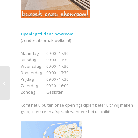
Openingstijden Showroom
(zonder afspraak welkom!)
Maandag
09:00 - 17:30
Dinsdag
09:00 - 17:30
Woensdag
09:00 - 17:30
Donderdag
09:00 - 17:30
Wandtegel Glans Wit
Vrijdag
09:00 - 17:30
Gerectificeerd
Zaterdag
09:30 - 16:00
30x60cm
Zondag
Gesloten
Komt het u buiten onze openings-tijden beter uit? Wij maken
graag met u een afspraak wanneer het u schikt!