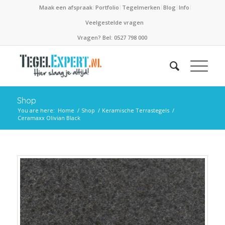
Maak een afspraak
Portfolio
Tegelmerken
Blog
Info
Veelgestelde vragen
Vragen? Bel: 0527 798 000
Shop
You are here:
Home
/
Shop
/
Keramische Terrastegels
/
Ceramaxx Olivian Black