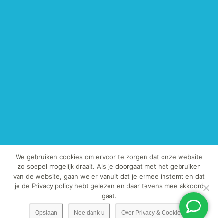
We gebruiken cookies om ervoor te zorgen dat onze website
zo soepel mogelijk draait. Als je doorgaat met het gebruiken
van de website, gaan we er vanuit dat je ermee instemt en dat
© Copyright 2013-2019 - TegelExpert.nl | Het kopiëren van onze foto's
je de Privacy policy hebt gelezen en daar tevens mee akkoord
en / of teksten is strafbaar.
gaat.
Opslaan
Nee dank u
Over Privacy & Cookies