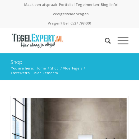
Maak een afspraak
Portfolio
Tegelmerken
Blog
Info
Veelgestelde vragen
Vragen? Bel: 0527 798 000
Shop
You are here:
Home
/
Shop
/
Vloertegels
/
Castelvetro Fusion Cemento