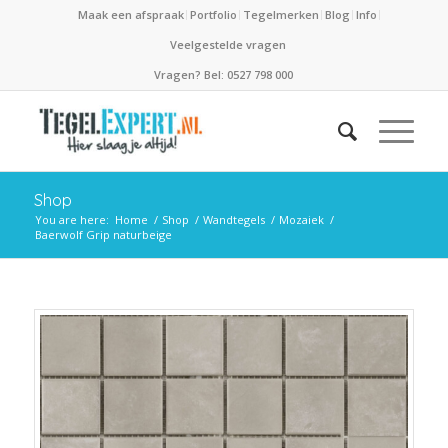
Maak een afspraak
Portfolio
Tegelmerken
Blog
Info
Veelgestelde vragen
Vragen? Bel: 0527 798 000
Shop
You are here:
Home
/
Shop
/
Wandtegels
/
Mozaiek
/
Baerwolf Grip naturbeige