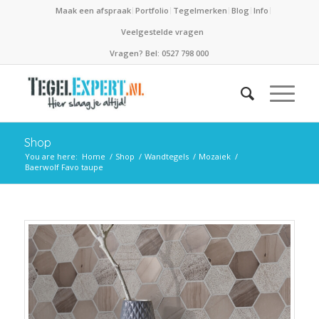
Maak een afspraak
Portfolio
Tegelmerken
Blog
Info
Veelgestelde vragen
Vragen? Bel: 0527 798 000
Shop
You are here:
Home
/
Shop
/
Wandtegels
/
Mozaiek
/
Baerwolf Favo taupe