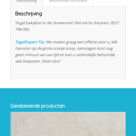
Beschrijving
Aanvullende informatie
Beschrijving
Tegel bekijken in de showroom? Bel om te checken, 0527
798 000.
TegelExpert Tip:
We maken graag een offerte voor u, klik
hiervoor op de grote oranje knop. Aanvragen kost nog
geen minuut van uw tijd en kan u uiteindelijk behoorlijk
wat besparen. Doen dus!
Gerelateerde producten