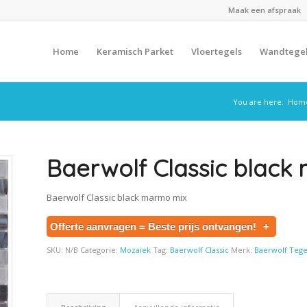
Maak een afspraak
Home
Keramisch Parket
Vloertegels
Wandtege
You are here:
Hom
Baerwolf Classic black
Baerwolf Classic black marmo mix
Offerte aanvragen = Beste prijs ontvangen!
+
SKU:
N/B
Categorie:
Mozaiek
Tag:
Baerwolf Classic
Merk:
Baerwolf Tege