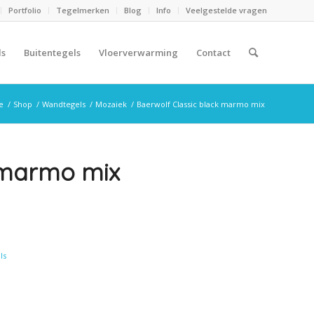
Portfolio
Tegelmerken
Blog
Info
Veelgestelde vragen
ls
Buitentegels
Vloerverwarming
Contact
e
/
Shop
/
Wandtegels
/
Mozaiek
/
Baerwolf Classic black marmo mix
 marmo mix
ls