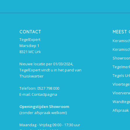
CONTACT
MEEST
TegelExpert
Keramisch
Marsdiep 1
Keramisch
8321 MC Urk
Showroom
Nieuwe locatie per 01/03/2024,
Tegelmer
TegelExpert vindt u in het pand van
Tegels Ur
Thuiskwartier
Vloertege
Telefoon: 0527 798 000
Vloerverw
E-mail:
Contactpagina
Wandtege
Openingstijden Showroom
Afspraak
(zonder afspraak welkom!)
Maandag - Vrijdag 09:00 - 17:30 uur