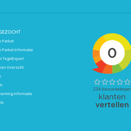
 GEZOCHT
 Parket
 Parket Informatie
 TegelExpert
ken Overzicht
k
ls
arming informatie
ls