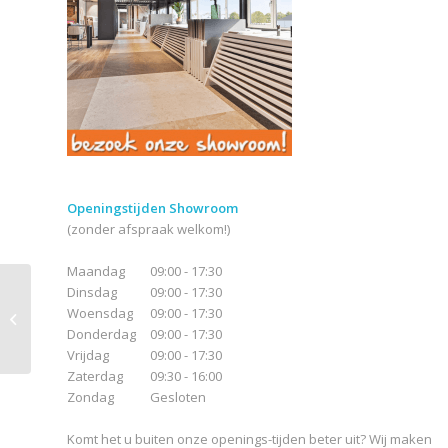
Openingstijden Showroom
(zonder afspraak welkom!)
Maandag
09:00 - 17:30
Dinsdag
09:00 - 17:30
Baerwolf Glamour
Woensdag
09:00 - 17:30
pearl black
Donderdag
09:00 - 17:30
Vrijdag
09:00 - 17:30
Zaterdag
09:30 - 16:00
Zondag
Gesloten
Komt het u buiten onze openings-tijden beter uit? Wij maken