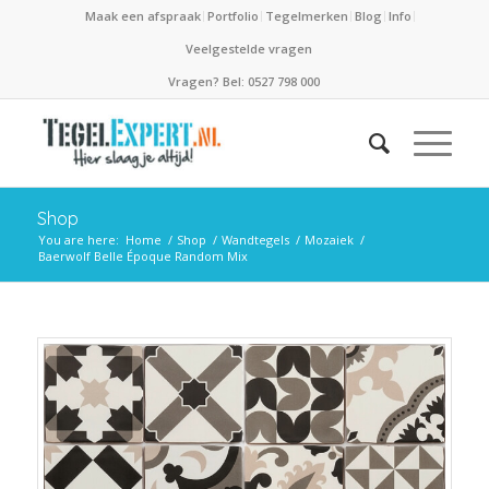
Maak een afspraak
Portfolio
Tegelmerken
Blog
Info
Veelgestelde vragen
Vragen? Bel: 0527 798 000
Shop
You are here:
Home
/
Shop
/
Wandtegels
/
Mozaiek
/
Baerwolf Belle Époque Random Mix