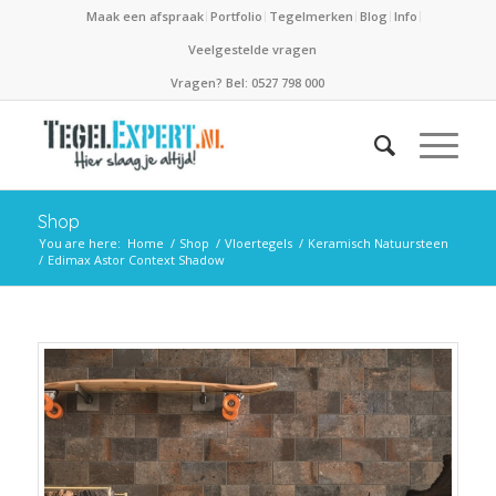
Maak een afspraak
Portfolio
Tegelmerken
Blog
Info
Veelgestelde vragen
Vragen? Bel: 0527 798 000
Shop
You are here:
Home
/
Shop
/
Vloertegels
/
Keramisch Natuursteen
/
Edimax Astor Context Shadow