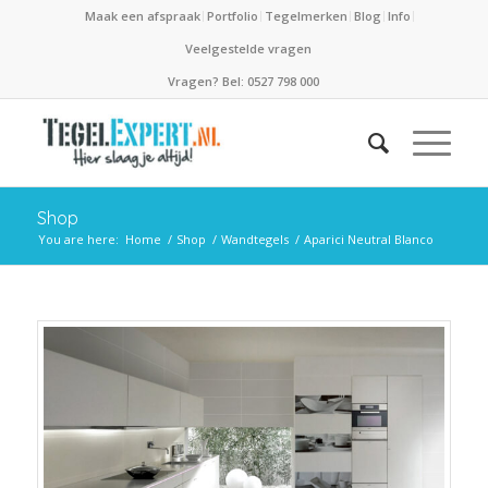
Maak een afspraak
Portfolio
Tegelmerken
Blog
Info
Veelgestelde vragen
Vragen? Bel: 0527 798 000
Shop
You are here:
Home
/
Shop
/
Wandtegels
/
Aparici Neutral Blanco