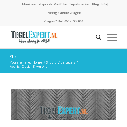
Maak een afspraak
Portfolio
Tegelmerken
Blog
Info
Veelgestelde vragen
Vragen? Bel: 0527 798 000
Shop
You are here:
Home
/
Shop
/
Vloertegels
/
Aparici Glaciar Silver Arc