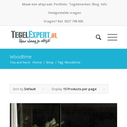
Maak een afspraak
Portfolio
Tegelmerken
Blog
Info
Veelgestelde vragen
Vragen? Bel: 0527 798 000
Woodtime
You are here:
Home
/
Shop
/
Tag: Woodtime
Sort by
Default
Display
15 Products per page