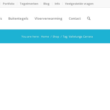
Portfolio
Tegelmerken
Blog
Info
Veelgestelde vragen
ls
Buitentegels
Vloerverwarming
Contact
You are here:
Home
/
Shop
/
Tag: Vallelunga Carrara