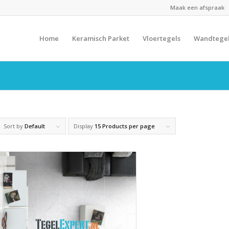
Maak een afspraak
Home
Keramisch Parket
Vloertegels
Wandtege
Sort by
Default
Display
15 Products per page