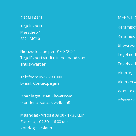
CONTACT
MEEST
TegelExpert
Keramisch
Marsdiep 1
Keramisch
8321 MC Urk
Showroom
Nieuwe locatie per 01/03/2024,
Tegelmer
TegelExpert vindt u in het pand van
Tegels Ur
Thuiskwartier
Vloertege
Telefoon: 0527 798 000
Vloerverw
E-mail:
Contactpagina
Wandtege
Openingstijden Showroom
Afspraak
(zonder afspraak welkom!)
Maandag - Vrijdag 09:00 - 17:30 uur
Zaterdag: 09:30 - 16:00 uur
Zondag: Gesloten