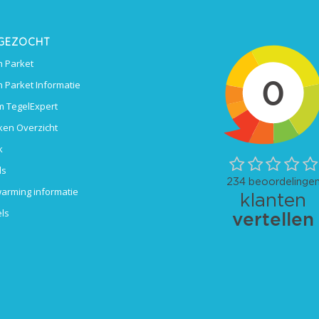
 GEZOCHT
 Parket
 Parket Informatie
 TegelExpert
ken Overzicht
k
ls
arming informatie
ls