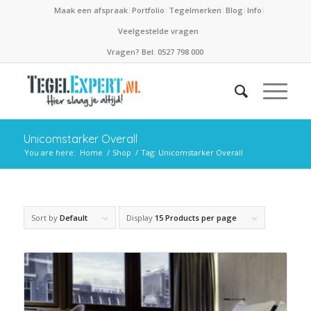
Maak een afspraak
Portfolio
Tegelmerken
Blog
Info
Veelgestelde vragen
Vragen? Bel: 0527 798 000
Unicomstarker Overall
You are here:
Home
/
Shop
/
Tag: Unicomstarker Overall
Sort by
Default
Display
15 Products per page