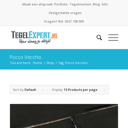
Maak een afspraak
Portfolio
Tegelmerken
Blog
Info
Veelgestelde vragen
Vragen? Bel: 0527 798 000
Pocco Vecchio
You are here:
Home
/
Shop
/
Tag: Pocco Vecchio
Sort by
Default
Display
15 Products per page