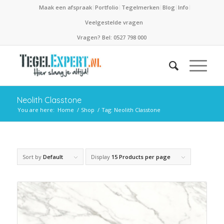
Maak een afspraak
Portfolio
Tegelmerken
Blog
Info
Veelgestelde vragen
Vragen? Bel: 0527 798 000
Neolith Classtone
You are here:
Home
/
Shop
/
Tag: Neolith Classtone
Sort by
Default
Display
15 Products per page