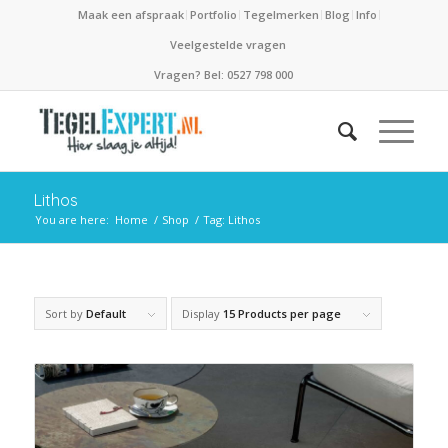
Maak een afspraak
Portfolio
Tegelmerken
Blog
Info
Veelgestelde vragen
Vragen? Bel: 0527 798 000
Lithos
You are here:
Home
/
Shop
/
Tag: Lithos
Sort by
Default
Display
15 Products per page