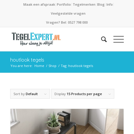
Maak een afspraak
Portfolio
Tegelmerken
Blog
Info
Veelgestelde vragen
Vragen? Bel: 0527 798 000
houtlook tegels
You are here:
Home
/
Shop
/
Tag: houtlook tegels
Sort by
Default
Display
15 Products per page