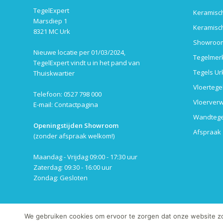
TegelExpert
Keramisch
Marsdiep 1
Keramisch
8321 MC Urk
Showroom
Nieuwe locatie per 01/03/2024,
Tegelmer
TegelExpert vindt u in het pand van
Tegels Ur
Thuiskwartier
Vloertege
Telefoon: 0527 798 000
Vloerverw
E-mail:
Contactpagina
Wandtege
Openingstijden Showroom
Afspraak
(zonder afspraak welkom!)
Maandag - Vrijdag 09:00 - 17:30 uur
Zaterdag: 09:30 - 16:00 uur
Zondag: Gesloten
We gebruiken cookies om ervoor te zorgen dat onze website zo s