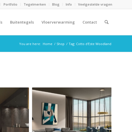
Portfolio
Tegelmerken
Blog
Info
Veelgestelde vragen
ls
Buitentegels
Vloerverwarming
Contact
You are here:
Home
/
Shop
/
Tag: Cotto d'Este Woodland