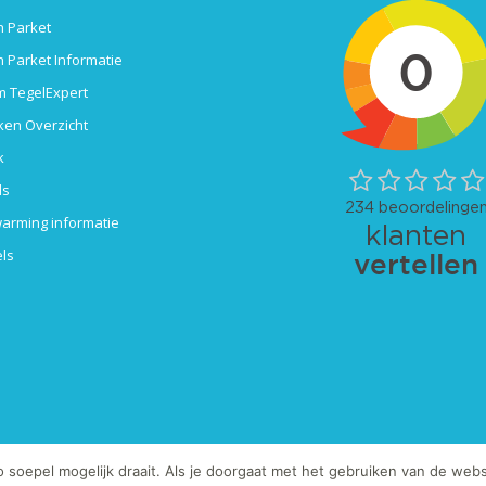
 Parket
 Parket Informatie
 TegelExpert
ken Overzicht
k
ls
arming informatie
ls
oepel mogelijk draait. Als je doorgaat met het gebruiken van de websi