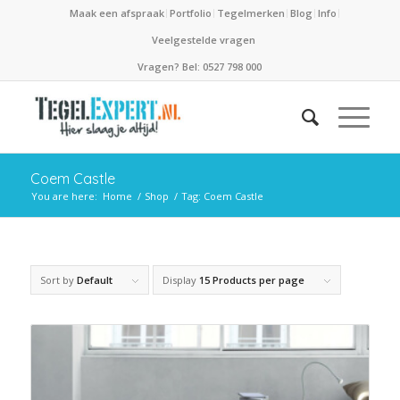
Maak een afspraak
Portfolio
Tegelmerken
Blog
Info
Veelgestelde vragen
Vragen? Bel: 0527 798 000
Coem Castle
You are here:
Home
/
Shop
/
Tag: Coem Castle
Sort by
Default
Display
15 Products per page