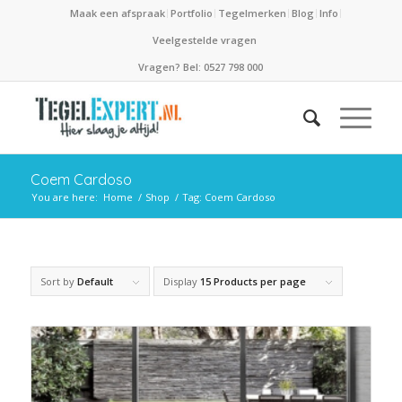
Maak een afspraak
Portfolio
Tegelmerken
Blog
Info
Veelgestelde vragen
Vragen? Bel: 0527 798 000
Coem Cardoso
You are here:
Home
/
Shop
/
Tag: Coem Cardoso
Sort by
Default
Display
15 Products per page