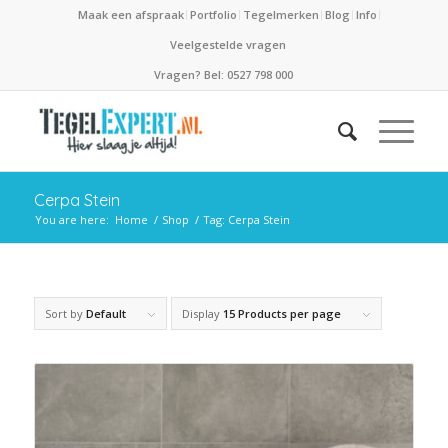
Maak een afspraak
Portfolio
Tegelmerken
Blog
Info
Veelgestelde vragen
Vragen? Bel: 0527 798 000
Cerpa Stein
You are here:
Home
/
Shop
/
Tag: Cerpa Stein
Sort by
Default
Display
15 Products per page