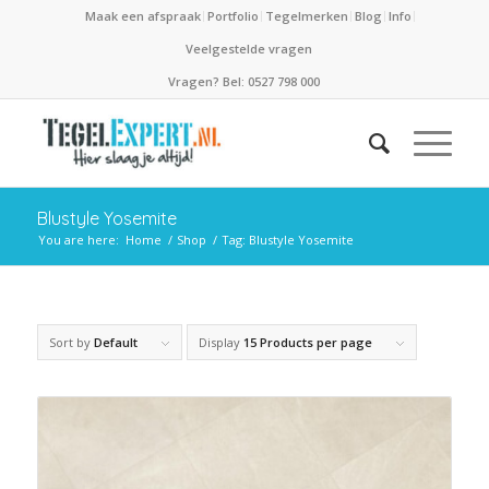
Maak een afspraak
Portfolio
Tegelmerken
Blog
Info
Veelgestelde vragen
Vragen? Bel: 0527 798 000
Blustyle Yosemite
You are here:
Home
/
Shop
/
Tag: Blustyle Yosemite
Sort by
Default
Display
15 Products per page