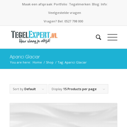
Maak een afspraak
Portfolio
Tegelmerken
Blog
Info
Veelgestelde vragen
Vragen? Bel: 0527 798 000
Aparici Glaciar
You are here:
Home
/
Shop
/
Tag: Aparici Glaciar
Sort by
Default
Display
15 Products per page