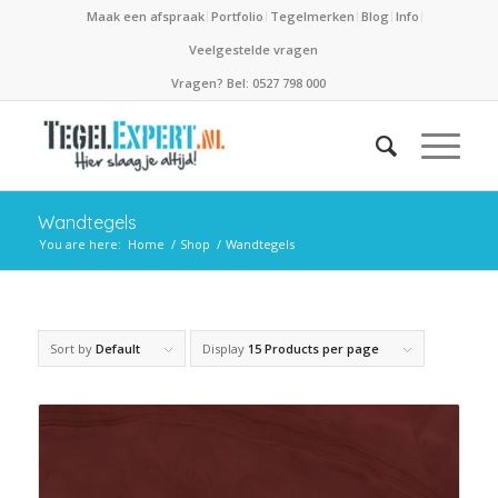
Maak een afspraak
Portfolio
Tegelmerken
Blog
Info
Veelgestelde vragen
Vragen? Bel: 0527 798 000
Wandtegels
You are here:
Home
/
Shop
/
Wandtegels
Sort by
Default
Display
15 Products per page