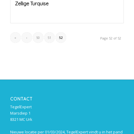
Zellige Turquise
«
‹
50
51
52
Page 52 of 52
CONTACT
TegelExpert
Marsdiep 1
8321 MC Urk
Nieuwe locatie per 01/03/2024, TegelExpert vindt u in het pand