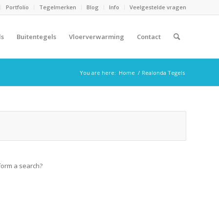
Portfolio
Tegelmerken
Blog
Info
Veelgestelde vragen
ls
Buitentegels
Vloerverwarming
Contact
You are here:
Home
/
Realonda Tegels
rform a search?