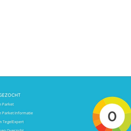
 GEZOCHT
 Parket
 Parket Informatie
 TegelExpert
ken Overzicht