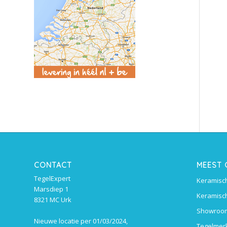
CONTACT
MEEST
TegelExpert
Keramisch
Marsdiep 1
Keramisch
8321 MC Urk
Showroom
Nieuwe locatie per 01/03/2024,
Tegelmer