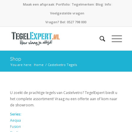
Maak een afspraak
Portfolio
Tegelmerken
Blog
Info
Veelgestelde vragen
Vragen? Bel: 0527 798 000
Shop
You are here:
Home
/
Castelvetro Tegels
U zoekt de prachtige tegels van Castelvetro? TegelExpert biedt u
het complete assortiment! Vraag nu een offerte aan of kom naar
de showroom.
Series:
Aequa
Fusion