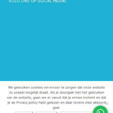
VOLG ONS OP SOCIAL MEDIA!
We gebruiken cookies om ervoor te zorgen dat onze website
zo soepel mogelijk draait. Als je doorgaat met het gebruiken
van de website, gaan we er vanuit dat je ermee instemt en dat
© Copyright 2013-2019 - TegelExpert.nl | Het kopiëren van onze foto's
je de Privacy policy hebt gelezen en daar tevens mee akkoord
en / of teksten is strafbaar.
gaat.